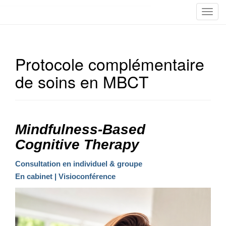
T
o
g
g
Protocole complémentaire
l
e
de soins en MBCT
n
a
v
i
Mindfulness-Based
g
a
Cognitive Therapy
t
i
Consultation en individuel & groupe
o
En cabinet | Visioconférence
n