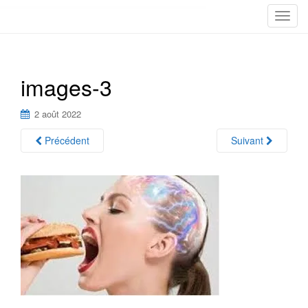
T
o
g
g
images-3
l
e
n
2 août 2022
a
Précédent
Suivant
v
i
g
a
t
i
o
n