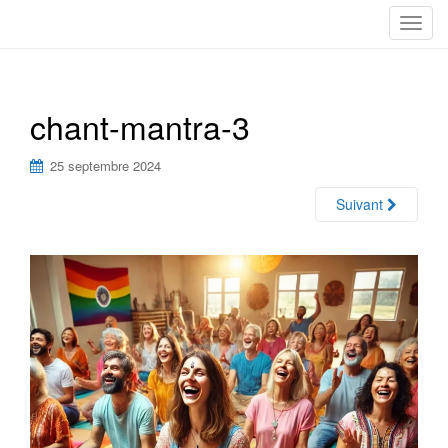
T
o
g
g
chant-mantra-3
l
e
n
25 septembre 2024
a
Suivant
v
i
g
a
t
i
o
n