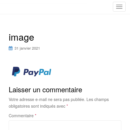
T
o
g
g
image
l
e
n
31 janvier 2021
a
v
i
g
a
Laisser un commentaire
t
i
Votre adresse e-mail ne sera pas publiée.
Les champs
o
obligatoires sont indiqués avec
*
n
Commentaire
*