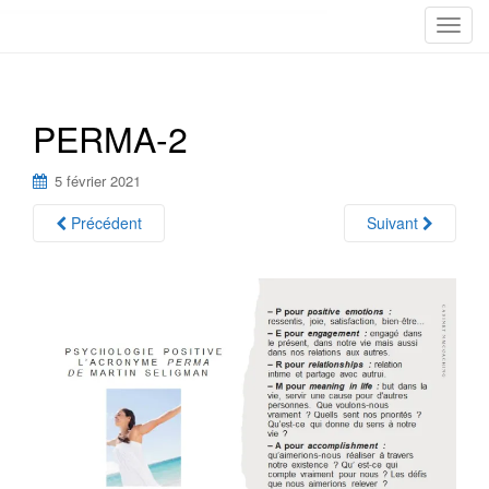
T
o
g
g
PERMA-2
l
e
n
5 février 2021
a
Précédent
Suivant
v
i
g
a
t
i
o
n