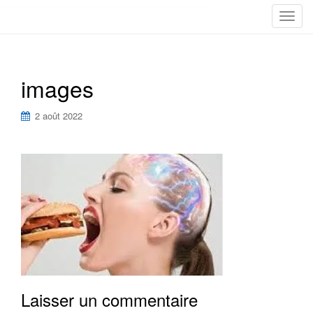
T
o
g
g
images
l
e
n
2 août 2022
a
v
i
g
a
t
i
o
n
Laisser un commentaire