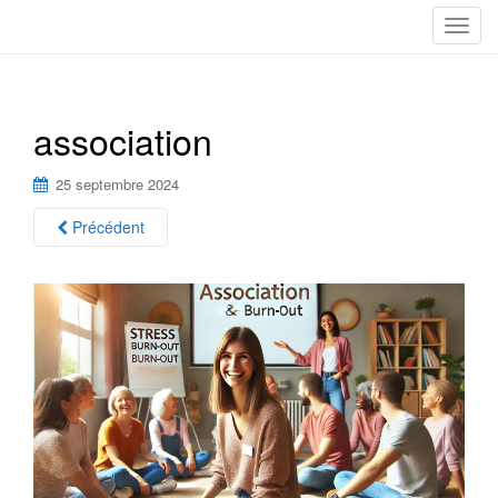
T
o
g
g
association
l
e
n
25 septembre 2024
a
Précédent
v
i
g
a
t
i
o
n