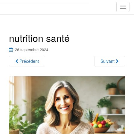
T
o
g
g
nutrition santé
l
e
n
26 septembre 2024
a
Précédent
Suivant
v
i
g
a
t
i
o
n