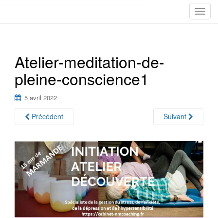
T
o
g
g
Atelier-meditation-de-
l
e
pleine-conscience1
n
a
5 avril 2022
v
i
Précédent
Suivant
g
a
t
i
o
n