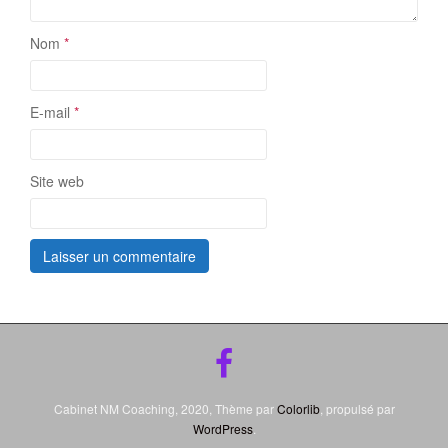
Nom
*
E-mail
*
Site web
Cabinet NM Coaching, 2020, Thème par
Colorlib
, propulsé par
WordPress
.