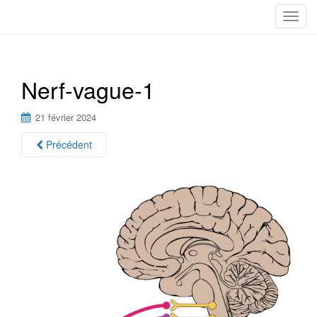
T
o
g
g
Nerf-vague-1
l
e
n
21 février 2024
a
Précédent
v
i
g
a
t
i
o
n