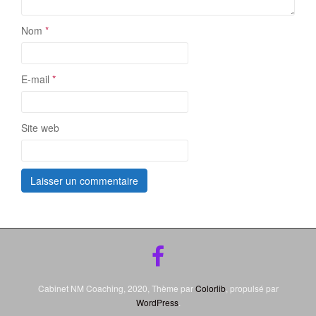
Nom
*
E-mail
*
Site web
Cabinet NM Coaching, 2020, Thème par
Colorlib
, propulsé par
WordPress
.