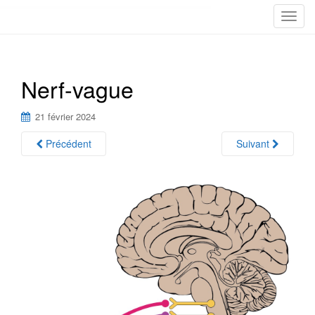
T
o
g
g
Nerf-vague
l
e
n
21 février 2024
a
Précédent
Suivant
v
i
g
a
t
i
o
n